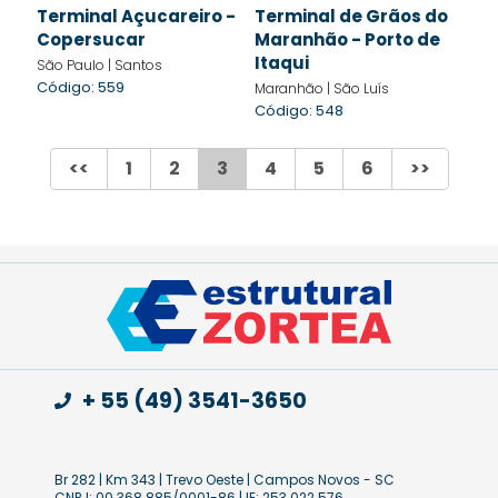
Terminal Açucareiro -
Terminal de Grãos do
Copersucar
Maranhão - Porto de
Itaqui
São Paulo | Santos
Código: 559
Maranhão | São Luís
Código: 548
<<
1
2
3
4
5
6
>>
+ 55 (49) 3541-3650
Br 282 | Km 343 | Trevo Oeste | Campos Novos - SC
CNPJ: 00.368.885/0001-86 | IE: 253.022.576